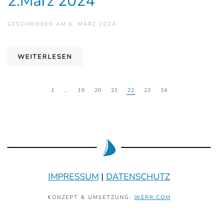
2.März 2024
GESCHRIEBEN AM
6. MÄRZ 2024
.
WEITERLESEN
1
…
19
20
21
22
23
24
IMPRESSUM
|
DATENSCHUTZ
KONZEPT & UMSETZUNG:
WERR.COM