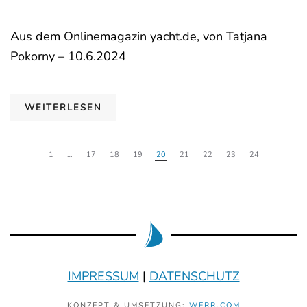
Aus dem Onlinemagazin yacht.de, von Tatjana
Pokorny – 10.6.2024
WEITERLESEN
1
…
17
18
19
20
21
22
23
24
IMPRESSUM
|
DATENSCHUTZ
KONZEPT & UMSETZUNG:
WERR.COM