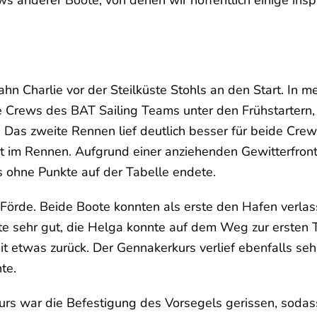
s anderer Boote, von denen wir hoffentlich einige inspi
n Charlie vor der Steilküste Stohls an den Start. In m
de Crews des BAT Sailing Teams unter den Frühstartern,
as zweite Rennen lief deutlich besser für beide Crews,
ut im Rennen. Aufgrund einer anziehenden Gewitterfro
s ohne Punkte auf der Tabelle endete.
 Förde. Beide Boote konnten als erste den Hafen verlass
te sehr gut, die Helga konnte auf dem Weg zur ersten 
t etwas zurück. Der Gennakerkurs verlief ebenfalls sehr
nte.
rs war die Befestigung des Vorsegels gerissen, soda