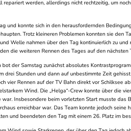
l repariert werden, allerdings nicht rechtzeitig, um n
 Tag und konnte sich in den herausfordernden Bedingung
ehaupten. Trotz kleineren Problemen konnten sie den Ta
 und Welle nahmen über den Tag kontinuierlich zu und
wurden die weiteren Rennen des Tages auf den nächsten
 bot der Samstag zunächst absolutes Kontrastprogramm
 um drei Stunden und dann auf unbestimmte Zeit gehiss
ch vier Rennen auf der TV Bahn direkt vor Schilksee ab
lstarkem Wind. Die „Helga“-Crew konnte über die vier
e war. Insbesondere beim vorletzten Start musste das Bo
chaus erreichbar war. Das Team konnte jedoch seine hä
lten und beendeten den Tag mit einem 26. Platz im bes
kem Wind sowie Starkregen, der über den Tag jedoch 