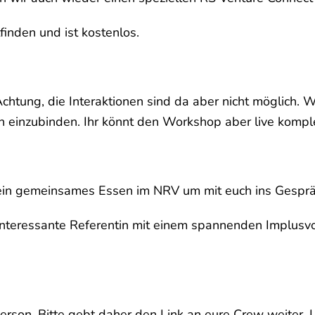
inden und ist kostenlos.
htung, die Interaktionen sind da aber nicht möglich. W
n einzubinden. Ihr könnt den Workshop aber live komple
 ein gemeinsames Essen im NRV um mit euch ins Gespr
interessante Referentin mit einem spannenden Implusv
rson. Bitte gebt daher den Link an eure Crew weiter. 